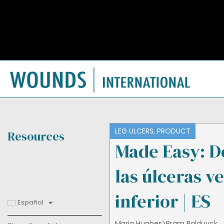
LEG ULCERS
,
PRODUCT
Resources
Made Easy: De
las úlceras 
inferior | ES
Español
Maria Hughes>Bram Balduyck