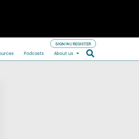
SIGN IN | REGISTER
ources
Podcasts
About us