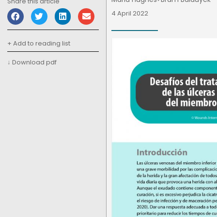
Share this article
4 April 2022
+ Add to reading list
↓ Download pdf