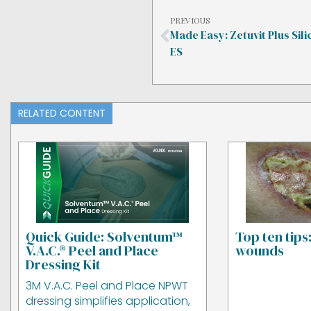
PREVIOUS
Made Easy: Zetuvit Plus Sil
ES
RELATED CONTENT
Quick Guide: Solventum™
Top ten tips
V.A.C.® Peel and Place
wounds
Dressing Kit
3M V.A.C. Peel and Place NPWT
dressing simplifies application,