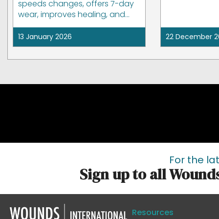
speeds changes, offers 7-day
wear, improves healing, and
supports consistent care.
13 January 2026
22 December 2
For the la
Sign up to all Wound
Resources