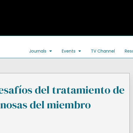
Journals
Events
TV Channel
Res
safíos del tratamiento de
venosas del miembro